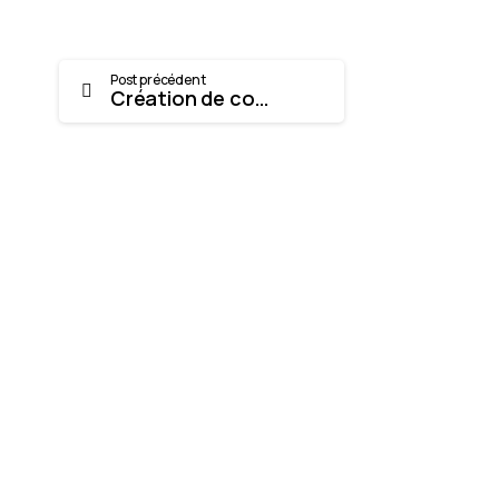
Post précédent
Création de contenu : comment le produire de manière efficace et pertinente ?
-