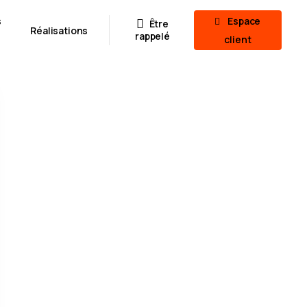
s
Espace
Être
Réalisations
rappelé
client