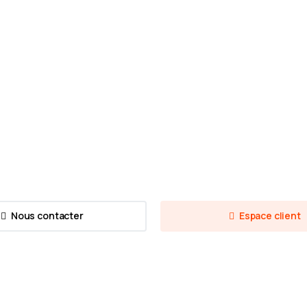
Développement web
C’est quoi le Web3 ?
3 février 2023
Nous contacter
Espace client