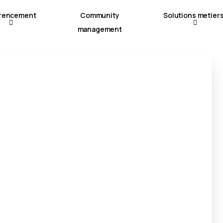
rencement
Community
Solutions metier
management