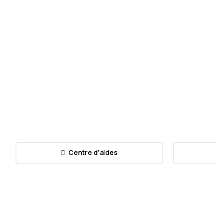
Développement web
Référencements
Améliorer son SEO grâce à ChatGPT
8 février 2023
Centre d'aides