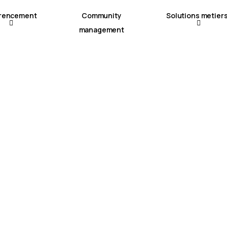
rencement
Community
Solutions metier
management