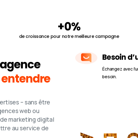
+
0
%
de croissance pour notre meilleure campagne
Besoin d’u
e agence
Échangez avec l'un
e entendre
besoin.
rtises – sans être
 agences web ou
de marketing digital
A propos d'Agensid
tre au service de